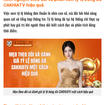
CAKHIATV hiệu quả
Việc xem tỷ lệ không đơn thuần là nhìn con số, mà đòi hỏi khả năng
quan sát và tổng hợp thông tin. Tỷ lệ bóng đá tại hệ thống chỉ thực sự
phát huy giá trị khi người theo dõi biết cách đọc và phân tích đúng
thời điểm.
Mẹo theo dõi và đánh giá tỷ lệ bóng đá CAKHIATV một cách hiệu quả