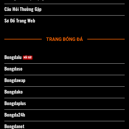
Câu Hỏi Thường Gặp
Sơ Đồ Trang Web
TRANG BÓNG ĐÁ
Bongdalu
Bongdaso
Bongdawap
Bongdako
Bongdaplus
Bongda24h
Bongdanet