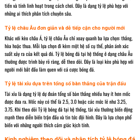
tiền và tính linh hoạt trong cách chơi. Đây là dạng tỷ lệ phù hợp với
những ai thích phân tích chuyên sâu.
Tỷ lệ châu Âu đơn giản và dễ tiếp cận cho người mới
Khác với kèo châu Á, tỷ lệ châu Âu chỉ xoay quanh ba lựa chọn: thắng,
hòa hoặc thua. Mỗi lựa chọn đi kèm một hệ số cụ thể, phản ánh xác
suất xảy ra của kết quả đó. Tỷ lệ bóng đá tại hệ thống
ở dạng châu Âu
thường được trình bày rõ ràng, dễ theo dõi. Đây là loại kèo phù hợp với
người mới bắt đầu làm quen với cá cược bóng đá.
Tỷ lệ tài xỉu dựa trên tổng số bàn thắng của trận đấu
Tài xỉu là dạng tỷ lệ dự đoán tổng số bàn thắng nhiều hay ít hơn mốc
được đưa ra. Mốc này có thể là 2.5, 3.0 hoặc các mức lẻ như 3.25,
3.75. Khi theo dõi Tỷ lệ bóng đá tại hệ thống, tài xỉu thường biến động
mạnh theo diễn biến trận đấu và tin tức đội hình. Đây là lựa chọn phổ
biến với những người thích cảm giác kịch tính.
Kinh nghiệm theo dõi và phân tích tỷ lệ bóng đá