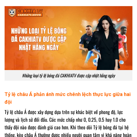
Những loại tỷ lệ bóng đá CAKHIATV được cập nhật hằng ngày
Tỷ lệ châu Á phản ánh mức chênh lệch thực lực giữa hai
đội
Tỷ lệ châu Á được xây dựng dựa trên sự khác biệt về phong độ, lực
lượng và lịch sử đối đầu. Các mức chấp như 0, 0.25, 0.5 hay 1.0 cho
thấy đội nào được đánh giá cao hơn. Khi theo dõi Tỷ lệ bóng đá tại hệ
thống, kèo châu Á thường được nhiều người quan tâm vì khả năng hoàn