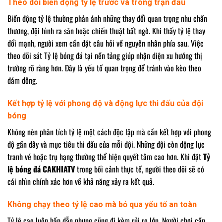
Theo dõi biến động tỷ lệ trước và trong trận đấu
Biến động tỷ lệ thường phản ánh những thay đổi quan trọng như chấn
thương, đội hình ra sân hoặc chiến thuật bất ngờ. Khi thấy tỷ lệ thay
đổi mạnh, người xem cần đặt câu hỏi về nguyên nhân phía sau. Việc
theo dõi sát Tỷ lệ bóng đá tại nền tảng giúp nhận diện xu hướng thị
trường rõ ràng hơn. Đây là yếu tố quan trọng để tránh vào kèo theo
đám đông.
Kết hợp tỷ lệ với phong độ và động lực thi đấu của đội
bóng
Không nên phân tích tỷ lệ một cách độc lập mà cần kết hợp với phong
độ gần đây và mục tiêu thi đấu của mỗi đội. Những đội còn động lực
tranh vé hoặc trụ hạng thường thể hiện quyết tâm cao hơn. Khi đặt
Tỷ
lệ bóng đá CAKHIATV
trong bối cảnh thực tế, người theo dõi sẽ có
cái nhìn chính xác hơn về khả năng xảy ra kết quả.
Không chạy theo tỷ lệ cao mà bỏ qua yếu tố an toàn
Tỷ lệ cao luôn hấp dẫn nhưng cũng đi kèm rủi ro lớn. Người chơi cần