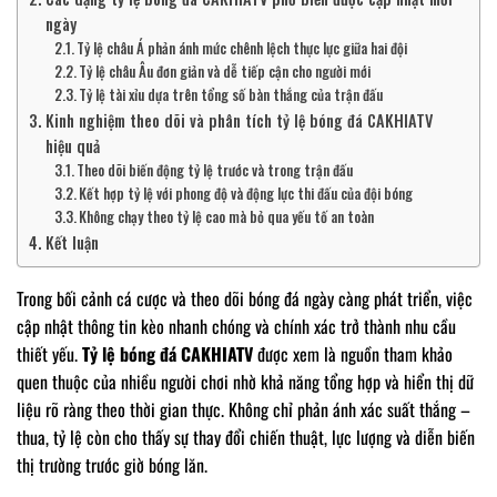
ngày
Tỷ lệ châu Á phản ánh mức chênh lệch thực lực giữa hai đội
Tỷ lệ châu Âu đơn giản và dễ tiếp cận cho người mới
Tỷ lệ tài xỉu dựa trên tổng số bàn thắng của trận đấu
Kinh nghiệm theo dõi và phân tích tỷ lệ bóng đá CAKHIATV
hiệu quả
Theo dõi biến động tỷ lệ trước và trong trận đấu
Kết hợp tỷ lệ với phong độ và động lực thi đấu của đội bóng
Không chạy theo tỷ lệ cao mà bỏ qua yếu tố an toàn
Kết luận
Trong bối cảnh cá cược và theo dõi bóng đá ngày càng phát triển, việc
cập nhật thông tin kèo nhanh chóng và chính xác trở thành nhu cầu
thiết yếu.
Tỷ lệ bóng đá CAKHIATV
được xem là nguồn tham khảo
quen thuộc của nhiều người chơi nhờ khả năng tổng hợp và hiển thị dữ
liệu rõ ràng theo thời gian thực. Không chỉ phản ánh xác suất thắng –
thua, tỷ lệ còn cho thấy sự thay đổi chiến thuật, lực lượng và diễn biến
thị trường trước giờ bóng lăn.