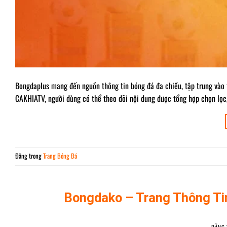
Bongdaplus mang đến nguồn thông tin bóng đá đa chiều, tập trung vào t
CAKHIATV, người dùng có thể theo dõi nội dung được tổng hợp chọn lọc,
Đăng trong
Trang Bóng Đá
Bongdako – Trang Thông Ti