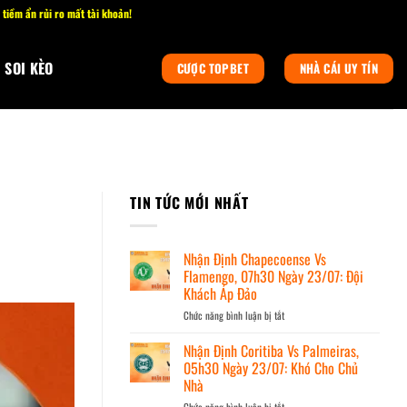
tiềm ẩn rủi ro mất tài khoản!
SOI KÈO
CƯỢC TOPBET
NHÀ CÁI UY TÍN
TIN TỨC MỚI NHẤT
Nhận Định Chapecoense Vs
Flamengo, 07h30 Ngày 23/07: Đội
Khách Áp Đảo
Chức năng bình luận bị tắt
ở
Nhận
Định
Nhận Định Coritiba Vs Palmeiras,
Chapecoense
05h30 Ngày 23/07: Khó Cho Chủ
Vs
Nhà
Flamengo,
Chức năng bình luận bị tắt
ở