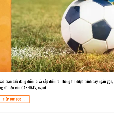
 trận đấu đang diễn ra và sắp diễn ra. Thông tin được trình bày ngắn gọn, 
ng dữ liệu của CAKHIATV, người…
TIẾP TỤC ĐỌC
→