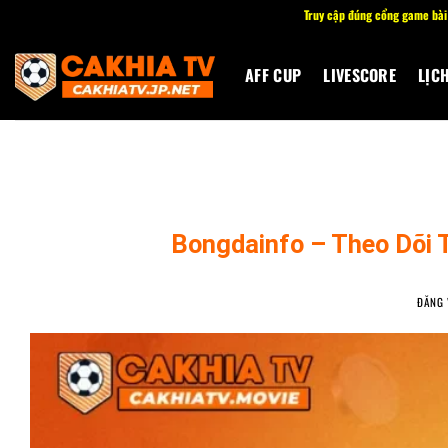
Bỏ
Truy cập đúng cổng game bài
qua
nội
AFF CUP
LIVESCORE
LỊC
dung
Bongdainfo – Theo Dõi 
ĐĂNG