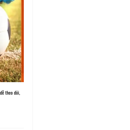
Nhà
Nắm
Lợi
Thế
dễ theo dõi,