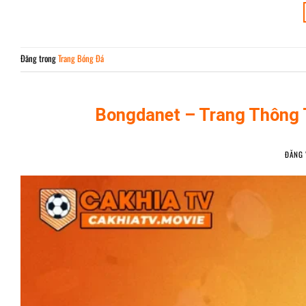
Đăng trong
Trang Bóng Đá
Bongdanet – Trang Thông 
ĐĂNG