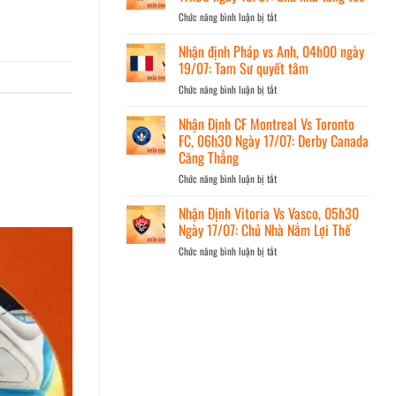
FC
Tiếp
Chức năng bình luận bị tắt
ở
1995
Đà
Nhận
vs
Thăng
định
Nhận định Pháp vs Anh, 04h00 ngày
Seoul,
Hoa
Anyang
19/07: Tam Sư quyết tâm
17h30
vs
ngày
Chức năng bình luận bị tắt
ở
Gwangju
19/07:
Nhận
FC,
Khó
định
Nhận Định CF Montreal Vs Toronto
17h30
có
Pháp
FC, 06h30 Ngày 17/07: Derby Canada
ngày
bất
vs
19/07:
Căng Thẳng
ngờ
Anh,
Chủ
Chức năng bình luận bị tắt
ở
04h00
nhà
Nhận
ngày
tăng
Định
Nhận Định Vitoria Vs Vasco, 05h30
19/07:
tốc
CF
Tam
Ngày 17/07: Chủ Nhà Nắm Lợi Thế
Montreal
Sư
Chức năng bình luận bị tắt
ở
Vs
quyết
Nhận
Toronto
tâm
Định
FC,
Vitoria
06h30
Vs
Ngày
Vasco,
17/07:
05h30
Derby
Ngày
Canada
17/07:
Căng
Chủ
Thẳng