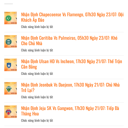
Nhận Định Chapecoense Vs Flamengo, 07h30 Ngày 23/07: Đội
Khách Áp Đảo
Chức năng bình luận bị tắt
ở
Nhận
Định
Nhận Định Coritiba Vs Palmeiras, 05h30 Ngày 23/07: Khó
Chapecoense
Cho Chủ Nhà
Vs
Chức năng bình luận bị tắt
ở
Flamengo,
Nhận
07h30
Định
Nhận Định Ulsan HD Vs Incheon, 17h30 Ngày 21/07: Thế Trận
Ngày
Coritiba
Cân Bằng
23/07:
Vs
Đội
Chức năng bình luận bị tắt
ở
Palmeiras,
Khách
Nhận
05h30
Áp
Định
Nhận Định Jeonbuk Vs Daejeon, 17h30 Ngày 21/07: Chủ Nhà
Ngày
Đảo
Ulsan
Trở Lại?
23/07:
HD
Khó
Chức năng bình luận bị tắt
ở
Vs
Cho
Nhận
Incheon,
Chủ
Định
Nhận Định Jeju SK Vs Gangwon, 17h30 Ngày 21/07: Tiếp Đà
17h30
Nhà
Jeonbuk
Thăng Hoa
Ngày
Vs
21/07:
Chức năng bình luận bị tắt
ở
Daejeon,
Thế
Nhận
17h30
Trận