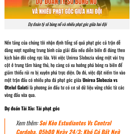
Dự đoán tỷ số bùng nổ và nhiều phạt góc giữa hai đội
Nền tảng của chúng tôi nhận định tổng số quả phạt góc cả trận dễ
dàng vượt ngưỡng trung bình của giải đấu nếu diễn biến đi đúng theo
kịch bản đôi công rực lửa. Với việc Unirea Slobozia vắng một vài trụ
cột ở trung tâm hàng thủ, họ càng có xu hướng phá bóng ra biên để
giảm thiểu rủi ro bị xuyên phá trực diện. Do đó, việc đặt niềm tin vào
một trận đấu có nhiều pha đá phạt góc giữa
Unirea Slobozia vs
Otelul Galati
là phương án đầu tư có cơ sở dữ liệu vững chắc từ các
vòng đấu vừa qua.
Dự đoán Tài Xỉu: Tài phạt góc
Xem thêm:
Soi Kèo Estudiantes Vs Central
Cordoba, 05h00 Ngày 24/3: Khó Có Bất Ngờ