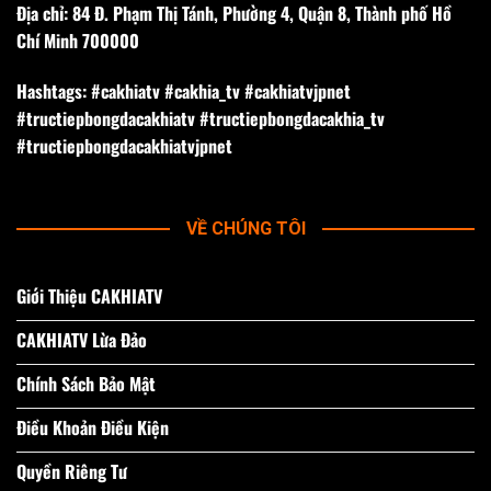
Địa chỉ: 84 Đ. Phạm Thị Tánh, Phường 4, Quận 8, Thành phố Hồ
Chí Minh 700000
Hashtags: #cakhiatv #cakhia_tv #cakhiatvjpnet
#tructiepbongdacakhiatv #tructiepbongdacakhia_tv
#tructiepbongdacakhiatvjpnet
VỀ CHÚNG TÔI
Giới Thiệu CAKHIATV
CAKHIATV Lừa Đảo
Chính Sách Bảo Mật
Điều Khoản Điều Kiện
Quyền Riêng Tư