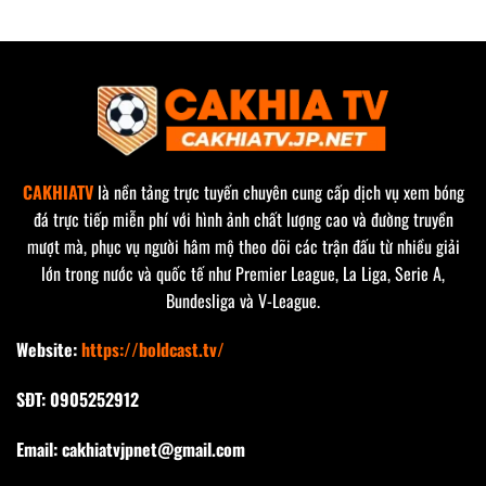
Vs
Ngày
Vasco,
17/07:
05h30
Derby
Ngày
Canada
17/07:
Căng
Chủ
Thẳng
Nhà
Nắm
Lợi
Thế
CAKHIATV
là nền tảng trực tuyến chuyên cung cấp dịch vụ xem bóng
đá trực tiếp miễn phí với hình ảnh chất lượng cao và đường truyền
mượt mà, phục vụ người hâm mộ theo dõi các trận đấu từ nhiều giải
lớn trong nước và quốc tế như Premier League, La Liga, Serie A,
Bundesliga và V-League.
Website:
https://boldcast.tv/
SĐT: 0905252912
Email:
cakhiatvjpnet@gmail.com