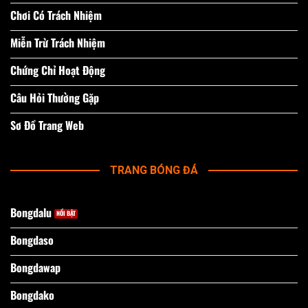
Chơi Có Trách Nhiệm
Miễn Trừ Trách Nhiệm
Chứng Chỉ Hoạt Động
Câu Hỏi Thường Gặp
Sơ Đồ Trang Web
TRANG BÓNG ĐÁ
Bongdalu
Bongdaso
Bongdawap
Bongdako