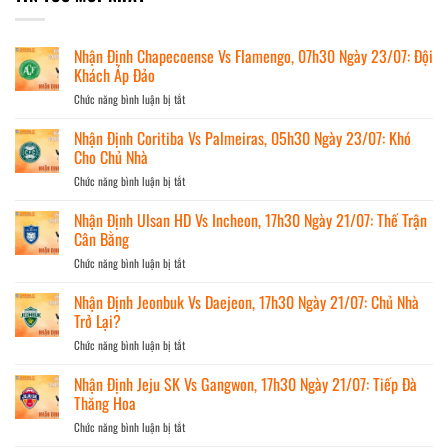
Nhận Định Chapecoense Vs Flamengo, 07h30 Ngày 23/07: Đội
Khách Áp Đảo
Chức năng bình luận bị tắt
ở
Nhận
Định
Nhận Định Coritiba Vs Palmeiras, 05h30 Ngày 23/07: Khó
Chapecoense
Cho Chủ Nhà
Vs
Chức năng bình luận bị tắt
ở
Flamengo,
Nhận
07h30
Định
Nhận Định Ulsan HD Vs Incheon, 17h30 Ngày 21/07: Thế Trận
Ngày
Coritiba
Cân Bằng
23/07:
Vs
Đội
Chức năng bình luận bị tắt
ở
Palmeiras,
Khách
Nhận
05h30
Áp
Định
Nhận Định Jeonbuk Vs Daejeon, 17h30 Ngày 21/07: Chủ Nhà
Ngày
Đảo
Ulsan
Trở Lại?
23/07:
HD
Khó
Chức năng bình luận bị tắt
ở
Vs
Cho
Nhận
Incheon,
Chủ
Định
Nhận Định Jeju SK Vs Gangwon, 17h30 Ngày 21/07: Tiếp Đà
17h30
Nhà
Jeonbuk
Thăng Hoa
Ngày
Vs
21/07:
Chức năng bình luận bị tắt
ở
Daejeon,
Thế
Nhận
17h30