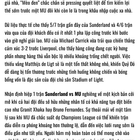
giả nhà, “Mèo đen” chắc chắn sẽ pressing quyết liệt để tìm kiếm lợi
thế sớm trước một MU đôi khi còn lơ là trong khâu nhập cuộc xa nhà.
Dữ liệu thực tế cho thấy 5/7 trận gần đây của Sunderland và 4/6 trận
vừa qua của đội khách đều có ít nhất 1 pha lập công trước khi bước
vào giờ nghỉ giải lao. MU của Michael Carrick vừa trải qua chiến thắng
cảm xúc 3-2 trước Liverpool, cho thấy hàng công đang cực kỳ hưng
phấn nhưng hàng thủ vẫn bộc lộ nhiều khoảng trống chết người. Việc
thiếu vắng Matthijs de Ligt sẽ là một tổn thất không nhỏ, khiến Quỷ Đỏ
dễ dàng bị tổn thương trước những tình huống không chiến và bóng
bổng vốn là đặc sản của đội chủ sân Stadium of Light.
Nhận định hiệp 1 trận
Sunderland vs MU
nghiêng về một kịch bản cởi
mở khi cả hai đội đều sở hữu những nhân tố có khả năng tạo đột biến
cao như Granit Xhaka hay Bruno Fernandes. Sự thoải mái về mặt tâm
lý sau khi MU đã chắc suất dự Champions League có thể khiến trận
đấu diễn ra phóng khoáng hơn thường lệ, dẫn đến việc lưới rung sớm là
điều gần như tất yếu. Người hâm mộ hoàn toàn có thể mong chờ vào