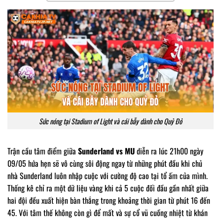
Sức nóng tại Stadium of Light và cái bẫy dành cho Quỷ Đỏ
Trận cầu tâm điểm giữa
Sunderland vs MU
diễn ra lúc 21h00 ngày
09/05 hứa hẹn sẽ vô cùng sôi động ngay từ những phút đầu khi chủ
nhà Sunderland luôn nhập cuộc với cường độ cao tại tổ ấm của mình.
Thống kê chỉ ra một dữ liệu vàng khi cả 5 cuộc đối đầu gần nhất giữa
hai đội đều xuất hiện bàn thắng trong khoảng thời gian từ phút 16 đến
45. Với tâm thế không còn gì để mất và sự cổ vũ cuồng nhiệt từ khán