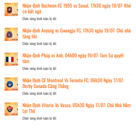
Trận
Định
Nhận định Bucheon FC 1995 vs Seoul, 17h30 ngày 19/07: Khó
Ngày
Cân
Jeju
có bất ngờ
21/07:
Bằng
SK
Chủ
Chức năng bình luận bị tắt
ở
Vs
Nhà
Nhận
Gangwon,
Trở
định
Nhận định Anyang vs Gwangju FC, 17h30 ngày 19/07: Chủ nhà
17h30
Lại?
Bucheon
tăng tốc
Ngày
FC
21/07:
Chức năng bình luận bị tắt
ở
1995
Tiếp
Nhận
vs
Đà
định
Nhận định Pháp vs Anh, 04h00 ngày 19/07: Tam Sư quyết
Seoul,
Thăng
Anyang
tâm
17h30
Hoa
vs
ngày
Chức năng bình luận bị tắt
ở
Gwangju
19/07:
Nhận
FC,
Khó
định
Nhận Định CF Montreal Vs Toronto FC, 06h30 Ngày 17/07:
17h30
có
Pháp
Derby Canada Căng Thẳng
ngày
bất
vs
19/07:
ngờ
Chức năng bình luận bị tắt
ở
Anh,
Chủ
Nhận
04h00
nhà
Định
Nhận Định Vitoria Vs Vasco, 05h30 Ngày 17/07: Chủ Nhà Nắm
ngày
tăng
CF
Lợi Thế
19/07:
tốc
Montreal
Tam
Chức năng bình luận bị tắt
ở
Vs
Sư
Nhận
Toronto
quyết
Định
FC,
tâm
Vitoria
06h30