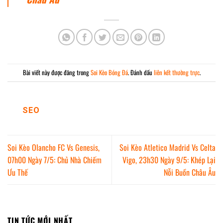
Bài viết này được đăng trong
Soi Kèo Bóng Đá
. Đánh dấu
liên kết thường trực
.
SEO
Soi Kèo Olancho FC Vs Genesis,
Soi Kèo Atletico Madrid Vs Celta
07h00 Ngày 7/5: Chủ Nhà Chiếm
Vigo, 23h30 Ngày 9/5: Khép Lại
Ưu Thế
Nỗi Buồn Châu Âu
TIN TỨC MỚI NHẤT