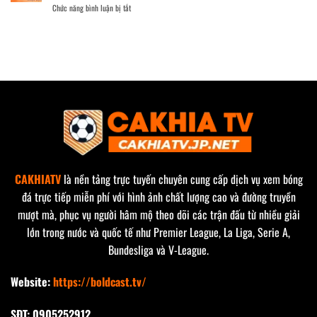
Tam
Chức năng bình luận bị tắt
ở
Vs
Sư
Nhận
Toronto
quyết
Định
FC,
tâm
Vitoria
06h30
Vs
Ngày
Vasco,
17/07:
05h30
Derby
Ngày
Canada
17/07:
Căng
Chủ
Thẳng
Nhà
Nắm
Lợi
Thế
CAKHIATV
là nền tảng trực tuyến chuyên cung cấp dịch vụ xem bóng
đá trực tiếp miễn phí với hình ảnh chất lượng cao và đường truyền
mượt mà, phục vụ người hâm mộ theo dõi các trận đấu từ nhiều giải
lớn trong nước và quốc tế như Premier League, La Liga, Serie A,
Bundesliga và V-League.
Website:
https://boldcast.tv/
SĐT: 0905252912