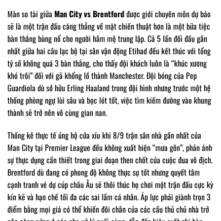
Màn so tài giữa
Man City vs Brentford
được giới chuyên môn dự báo
sẽ là một trận đấu căng thẳng về mặt chiến thuật hơn là một bữa tiệc
bàn thắng bùng nổ cho người hâm mộ trung lập. Cả 5 lần đối đầu gần
nhất giữa hai câu lạc bộ tại sân vận động Etihad đều kết thúc với tổng
tỷ số không quá 3 bàn thắng, cho thấy đội khách luôn là “khúc xương
khó trôi” đối với gã khổng lồ thành Manchester. Đội bóng của Pep
Guardiola dù sở hữu Erling Haaland trong đội hình nhưng trước một hệ
thống phòng ngự lùi sâu và bọc lót tốt, việc tìm kiếm đường vào khung
thành sẽ trở nên vô cùng gian nan.
Thống kê thực tế ủng hộ cửa xỉu khi 8/9 trận sân nhà gần nhất của
Man City tại Premier League đều không xuất hiện “mưa gôn”, phản ánh
sự thực dụng cần thiết trong giai đoạn then chốt của cuộc đua vô địch.
Brentford dù đang có phong độ không thực sự tốt nhưng quyết tâm
cạnh tranh vé dự cúp châu Âu sẽ thôi thúc họ chơi một trận đấu cực kỳ
kín kẽ và hạn chế tối đa các sai lầm cá nhân. Áp lực phải giành trọn 3
điểm bằng mọi giá có thể khiến đôi chân của các cầu thủ chủ nhà trở