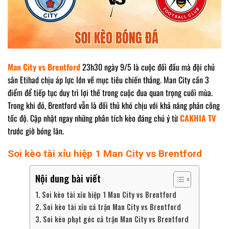
Man City vs Brentford
23h30 ngày 9/5 là cuộc đối đầu mà đội chủ
sân Etihad chịu áp lực lớn về mục tiêu chiến thắng. Man City cần 3
điểm để tiếp tục duy trì lợi thế trong cuộc đua quan trọng cuối mùa.
Trong khi đó, Brentford vẫn là đối thủ khó chịu với khả năng phản công
tốc độ. Cập nhật ngay những phân tích kèo đáng chú ý từ
CAKHIA TV
trước giờ bóng lăn.
Soi kèo tài xỉu hiệp 1 Man City vs Brentford
Nội dung bài viết
Soi kèo tài xỉu hiệp 1 Man City vs Brentford
Soi kèo tài xỉu cả trận Man City vs Brentford
Soi kèo phạt góc cả trận Man City vs Brentford