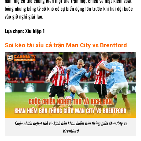
hâm mộ có thể chứng kiến một thế trận một chiều về mặt kiểm soát
bóng nhưng bảng tỷ số khó có sự biến động lớn trước khi hai đội bước
vào giờ nghỉ giải lao.
Lựa chọn: Xỉu hiệp 1
Soi kèo tài xỉu cả trận Man City vs Brentford
Cuộc chiến nghẹt thở và kịch bản khan hiếm bàn thắng giữa Man City vs
Brentford