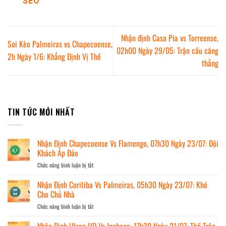
SEO
Nhận định Casa Pia vs Torreense,
Soi Kèo Palmeiras vs Chapecoense,
02h00 Ngày 29/05: Trận cầu căng
2h Ngày 1/6: Khẳng Định Vị Thế
thẳng
TIN TỨC MỚI NHẤT
Nhận Định Chapecoense Vs Flamengo, 07h30 Ngày 23/07: Đội
Khách Áp Đảo
Chức năng bình luận bị tắt
ở
Nhận
Định
Nhận Định Coritiba Vs Palmeiras, 05h30 Ngày 23/07: Khó
Chapecoense
Cho Chủ Nhà
Vs
Chức năng bình luận bị tắt
ở
Flamengo,
Nhận
07h30
Định
Nhận Định Ulsan HD Vs Incheon, 17h30 Ngày 21/07: Thế Trận
Ngày