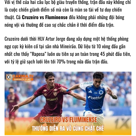
Với vị thế của hai câu lạc bộ giàu truyền thống, trận đấu này không chỉ
là cuộc chiến giành điểm số mà còn là màn so tài về tư duy chiến
thuật. Cả
Cruzeiro vs Fluminense
đều không phải những đội bóng
nóng vội và thường đề cao sự chắc chắn ở thời điểm đầu trận.
Cruzeiro dưới thời HLV Artur Jorge đang xây dựng một hệ thống phòng
ngự cực kỳ kiên cố tại sân nhà Mineirão. Dữ liệu từ 10 vòng đấu gần
nhất cho thấy “Raposa” luôn ưu tiên sự an toàn trong 45 phút đầu tiên,
với tỷ lệ giữ sạch lưới lên tới 70% trong nửa đầu trận đấu.