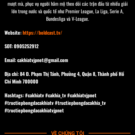
mượt mà, phục vụ người hâm mộ theo dõi các trận đấu từ nhiều giải
lớn trong nước và quốc tế như Premier League, La Liga, Serie A,
Bundesliga và V-League.
Website:
https://boldcast.tv/
SĐT: 0905252912
Email:
cakhiatvjpnet@gmail.com
Địa chỉ: 84 Đ. Phạm Thị Tánh, Phường 4, Quận 8, Thành phố Hồ
Chí Minh 700000
Hashtags: #cakhiatv #cakhia_tv #cakhiatvjpnet
#tructiepbongdacakhiatv #tructiepbongdacakhia_tv
#tructiepbongdacakhiatvjpnet
VỀ CHÚNG TÔI