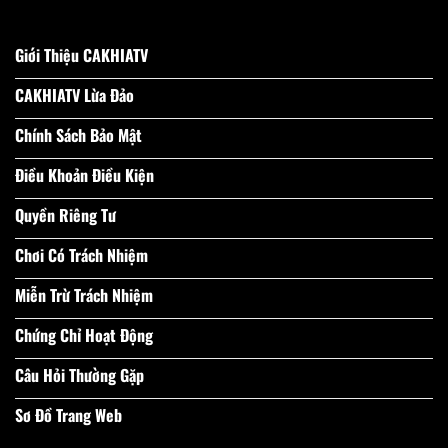
Giới Thiệu CAKHIATV
CAKHIATV Lừa Đảo
Chính Sách Bảo Mật
Điều Khoản Điều Kiện
Quyền Riêng Tư
Chơi Có Trách Nhiệm
Miễn Trừ Trách Nhiệm
Chứng Chỉ Hoạt Động
Câu Hỏi Thường Gặp
Sơ Đồ Trang Web