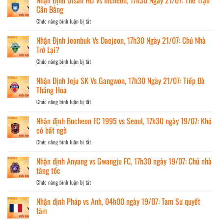
Coritiba
Cân Bằng
23/07:
Vs
Đội
Chức năng bình luận bị tắt
ở
Palmeiras,
Khách
Nhận
05h30
Áp
Định
Nhận Định Jeonbuk Vs Daejeon, 17h30 Ngày 21/07: Chủ Nhà
Ngày
Đảo
Ulsan
Trở Lại?
23/07:
HD
Khó
Chức năng bình luận bị tắt
ở
Vs
Cho
Nhận
Incheon,
Chủ
Định
Nhận Định Jeju SK Vs Gangwon, 17h30 Ngày 21/07: Tiếp Đà
17h30
Nhà
Jeonbuk
Thăng Hoa
Ngày
Vs
21/07:
Chức năng bình luận bị tắt
ở
Daejeon,
Thế
Nhận
17h30
Trận
Định
Nhận định Bucheon FC 1995 vs Seoul, 17h30 ngày 19/07: Khó
Ngày
Cân
Jeju
có bất ngờ
21/07:
Bằng
SK
Chủ
Chức năng bình luận bị tắt
ở
Vs
Nhà
Nhận
Gangwon,
Trở
định
Nhận định Anyang vs Gwangju FC, 17h30 ngày 19/07: Chủ nhà
17h30
Lại?
Bucheon
tăng tốc
Ngày
FC
21/07:
Chức năng bình luận bị tắt
ở
1995
Tiếp
Nhận
vs
Đà
định
Nhận định Pháp vs Anh, 04h00 ngày 19/07: Tam Sư quyết
Seoul,
Thăng
Anyang
tâm
17h30
Hoa
vs
ngày