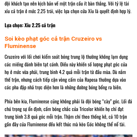
đội khách tạo nên kịch bản về một trận cầu ít bàn thắng. Với tỷ lệ tài
xỉu cả trận ở mức 2.25 trái, việc lựa chọn cửa Xỉu là quyết định hợp lý.
Lựa chọn: Xỉu 2.25 cả trận
Soi kèo phạt góc cả trận Cruzeiro vs
Fluminense
Cruzeiro với lối chơi kiểm soát bóng trung lộ thường không lạm dụng
các miếng đánh biên tạt cánh. Điều này khiến số lượng phạt góc của
họ ở mức vừa phải, trung bình 4.2 quả mỗi trận từ đầu mùa. Dù nắm
thế trận, nhưng cách tiếp cận vòng cấm của Raposa thường dựa vào
các pha đập nhả trực diện hơn là những đường bóng bổng ra biên.
Phía bên kia, Fluminense cũng không phải là đội bóng “cày” góc. Lối đá
chú trọng sự ổn định, cầm bóng chắc của Tricolor khiến họ chỉ đạt
trung bình 3.8 quả góc mỗi trận. Thậm chí theo thống kê, cả 10 trận
gần đây của Fluminense đều kết thúc mà kèo Góc không thể nổ tài.