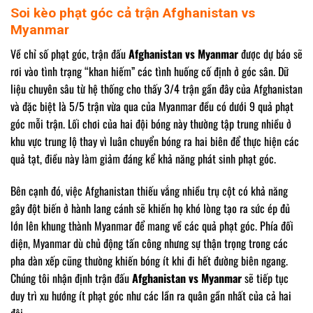
Soi kèo phạt góc cả trận Afghanistan vs
Myanmar
Về chỉ số phạt góc, trận đấu
Afghanistan vs Myanmar
được dự báo sẽ
rơi vào tình trạng “khan hiếm” các tình huống cố định ở góc sân. Dữ
liệu chuyên sâu từ hệ thống cho thấy 3/4 trận gần đây của Afghanistan
và đặc biệt là 5/5 trận vừa qua của Myanmar đều có dưới 9 quả phạt
góc mỗi trận. Lối chơi của hai đội bóng này thường tập trung nhiều ở
khu vực trung lộ thay vì luân chuyển bóng ra hai biên để thực hiện các
quả tạt, điều này làm giảm đáng kể khả năng phát sinh phạt góc.
Bên cạnh đó, việc Afghanistan thiếu vắng nhiều trụ cột có khả năng
gây đột biến ở hành lang cánh sẽ khiến họ khó lòng tạo ra sức ép đủ
lớn lên khung thành Myanmar để mang về các quả phạt góc. Phía đối
diện, Myanmar dù chủ động tấn công nhưng sự thận trọng trong các
pha dàn xếp cũng thường khiến bóng ít khi đi hết đường biên ngang.
Chúng tôi nhận định trận đấu
Afghanistan vs Myanmar
sẽ tiếp tục
duy trì xu hướng ít phạt góc như các lần ra quân gần nhất của cả hai
đội.