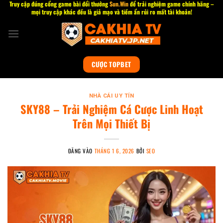
Truy cập đúng cổng game bài đổi thưởng
Sun.Win
để trải nghiệm game chính hãng –
Bỏ
mọi truy cập khác đều là giả mạo và tiềm ẩn rủi ro mất tài khoản!
qua
nội
dung
CƯỢC TOPBET
NHÀ CÁI UY TÍN
SKY88 – Trải Nghiệm Cá Cược Linh Hoạt
Trên Mọi Thiết Bị
ĐĂNG VÀO
THÁNG 1 6, 2026
BỞI
SEO