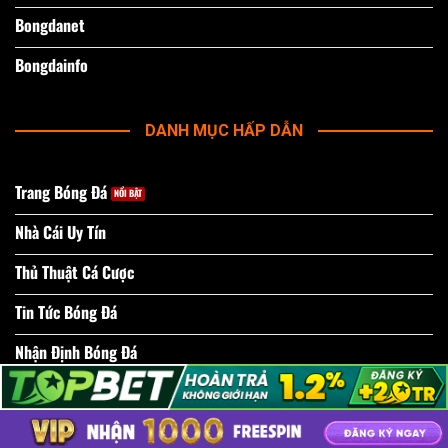
Bongdanet
Bongdainfo
DANH MỤC HẤP DẪN
Trang Bóng Đá
Nhà Cái Uy Tín
Thủ Thuật Cá Cược
Tin Tức Bóng Đá
Nhận Định Bóng Đá
Soi Kèo Bóng Đá