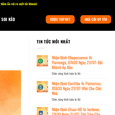
tiềm ẩn rủi ro mất tài khoản!
SOI KÈO
CƯỢC TOPBET
NHÀ CÁI UY TÍN
TIN TỨC MỚI NHẤT
Nhận Định Chapecoense Vs
Flamengo, 07h30 Ngày 23/07: Đội
Khách Áp Đảo
Chức năng bình luận bị tắt
ở
Nhận
Định
Nhận Định Coritiba Vs Palmeiras,
Chapecoense
05h30 Ngày 23/07: Khó Cho Chủ
Vs
Nhà
Flamengo,
Chức năng bình luận bị tắt
ở
07h30
Nhận
Ngày
Định
Nhận Định Ulsan HD Vs Incheon,
23/07:
Coritiba
Đội
17h30 Ngày 21/07: Thế Trận Cân