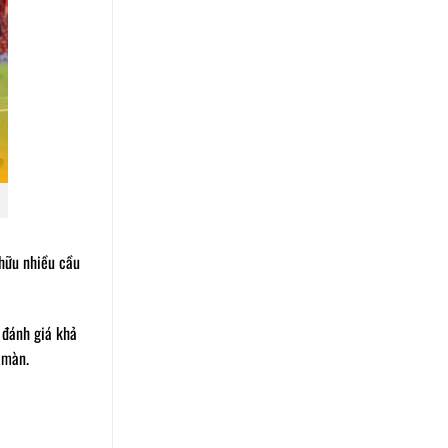
 hữu nhiều cầu
 đánh giá khả
 màn.