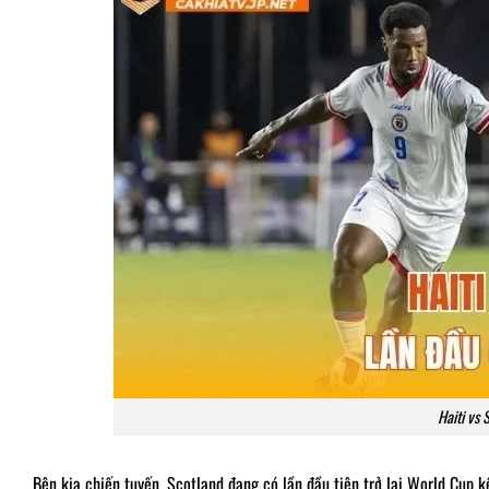
Haiti vs 
Bên kia chiến tuyến, Scotland đang có lần đầu tiên trở lại World Cup k