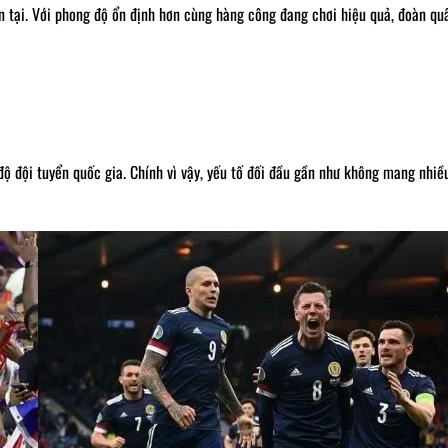
n tại. Với phong độ ổn định hơn cùng hàng công đang chơi hiệu quả, đoàn q
ộ đội tuyển quốc gia. Chính vì vậy, yếu tố đối đầu gần như không mang nhiề