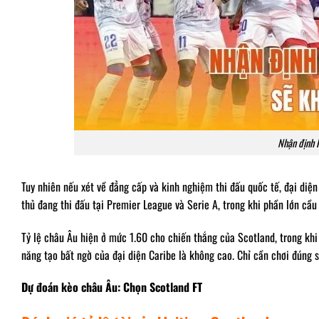
Nhận định H
Tuy nhiên nếu xét về đẳng cấp và kinh nghiệm thi đấu quốc tế, đại diệ
thủ đang thi đấu tại Premier League và Serie A, trong khi phần lớn cầu 
Tỷ lệ châu Âu hiện ở mức 1.60 cho chiến thắng của Scotland, trong khi
năng tạo bất ngờ của đại diện Caribe là không cao. Chỉ cần chơi đúng 
Dự đoán kèo châu Âu: Chọn Scotland FT