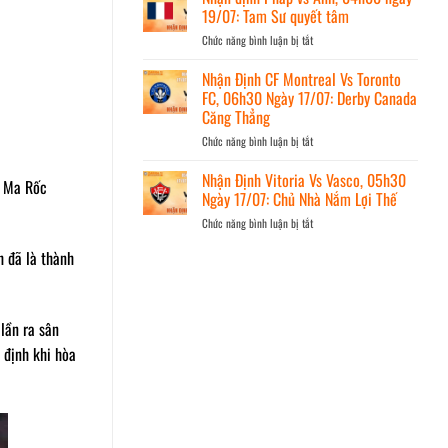
Anyang
19/07: Tam Sư quyết tâm
17h30
vs
ngày
Chức năng bình luận bị tắt
ở
Gwangju
19/07:
Nhận
FC,
Khó
định
Nhận Định CF Montreal Vs Toronto
17h30
có
Pháp
FC, 06h30 Ngày 17/07: Derby Canada
ngày
bất
vs
19/07:
Căng Thẳng
ngờ
Anh,
Chủ
Chức năng bình luận bị tắt
ở
04h00
nhà
Nhận
ngày
tăng
Định
Nhận Định Vitoria Vs Vasco, 05h30
19/07:
tốc
à Ma Rốc
CF
Tam
Ngày 17/07: Chủ Nhà Nắm Lợi Thế
Montreal
Sư
Chức năng bình luận bị tắt
ở
Vs
quyết
Nhận
Toronto
tâm
h đã là thành
Định
FC,
Vitoria
06h30
Vs
Ngày
Vasco,
17/07:
05h30
lần ra sân
Derby
Ngày
Canada
 định khi hòa
17/07:
Căng
Chủ
Thẳng
Nhà
Nắm
Lợi
Thế