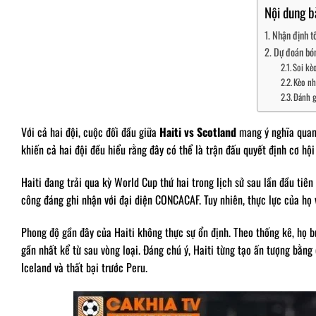
Nội dung bà
Nhận định tổ
Dự đoán bón
Soi kè
Kèo nh
Đánh gi
Với cả hai đội, cuộc đối đầu giữa
Haiti vs Scotland
mang ý nghĩa quan 
khiến cả hai đội đều hiểu rằng đây có thể là trận đấu quyết định cơ hộ
Haiti đang trải qua kỳ World Cup thứ hai trong lịch sử sau lần đầu tiê
công đáng ghi nhận với đại diện CONCACAF. Tuy nhiên, thực lực của họ v
Phong độ gần đây của Haiti không thực sự ổn định. Theo thống kê, họ bư
gần nhất kể từ sau vòng loại. Đáng chú ý, Haiti từng tạo ấn tượng bằng
Iceland và thất bại trước Peru.