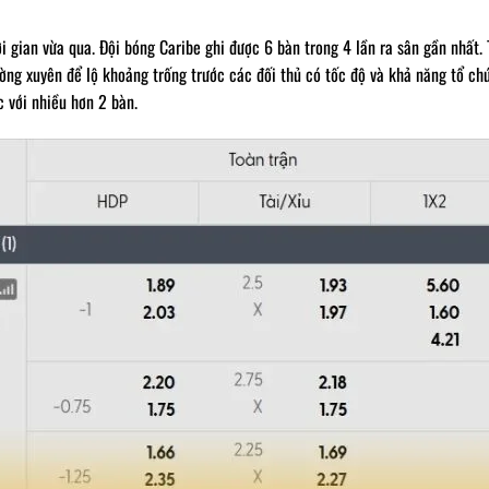
i gian vừa qua. Đội bóng Caribe ghi được 6 bàn trong 4 lần ra sân gần nhất. 
ường xuyên để lộ khoảng trống trước các đối thủ có tốc độ và khả năng tổ ch
c với nhiều hơn 2 bàn.