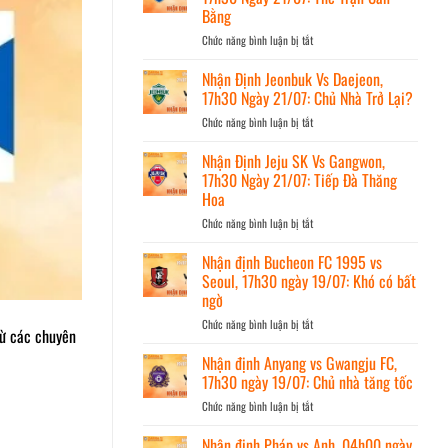
Vs
Khách
Bằng
Palmeiras,
Áp
Chức năng bình luận bị tắt
ở
05h30
Đảo
Nhận
Ngày
Định
Nhận Định Jeonbuk Vs Daejeon,
23/07:
Ulsan
Khó
17h30 Ngày 21/07: Chủ Nhà Trở Lại?
HD
Cho
Chức năng bình luận bị tắt
ở
Vs
Chủ
Nhận
Incheon,
Nhà
Định
Nhận Định Jeju SK Vs Gangwon,
17h30
Jeonbuk
17h30 Ngày 21/07: Tiếp Đà Thăng
Ngày
Vs
21/07:
Hoa
Daejeon,
Thế
Chức năng bình luận bị tắt
ở
17h30
Trận
Nhận
Ngày
Cân
Định
Nhận định Bucheon FC 1995 vs
21/07:
Bằng
Jeju
Chủ
Seoul, 17h30 ngày 19/07: Khó có bất
SK
Nhà
ngờ
Vs
Trở
Chức năng bình luận bị tắt
ở
Gangwon,
Lại?
từ các chuyên
Nhận
17h30
định
Nhận định Anyang vs Gwangju FC,
Ngày
Bucheon
21/07:
17h30 ngày 19/07: Chủ nhà tăng tốc
FC
Tiếp
Chức năng bình luận bị tắt
ở
1995
Đà
Nhận
vs
Thăng
định
Nhận định Pháp vs Anh, 04h00 ngày
Seoul,
Hoa