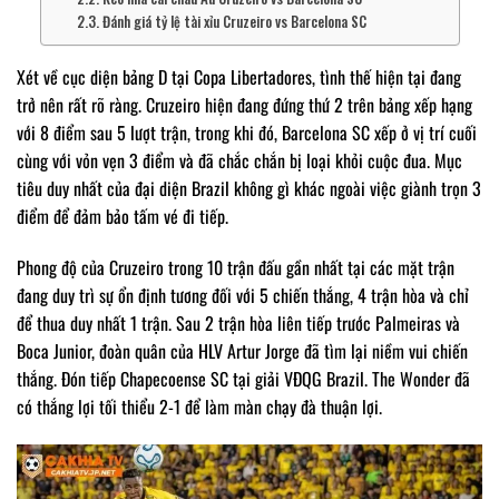
Đánh giá tỷ lệ tài xỉu Cruzeiro vs Barcelona SC
Xét về cục diện bảng D tại Copa Libertadores, tình thế hiện tại đang
trở nên rất rõ ràng. Cruzeiro hiện đang đứng thứ 2 trên bảng xếp hạng
với 8 điểm sau 5 lượt trận, trong khi đó, Barcelona SC xếp ở vị trí cuối
cùng với vỏn vẹn 3 điểm và đã chắc chắn bị loại khỏi cuộc đua. Mục
tiêu duy nhất của đại diện Brazil không gì khác ngoài việc giành trọn 3
điểm để đảm bảo tấm vé đi tiếp.
Phong độ của Cruzeiro trong 10 trận đấu gần nhất tại các mặt trận
đang duy trì sự ổn định tương đối với 5 chiến thắng, 4 trận hòa và chỉ
để thua duy nhất 1 trận. Sau 2 trận hòa liên tiếp trước Palmeiras và
Boca Junior, đoàn quân của HLV Artur Jorge đã tìm lại niềm vui chiến
thắng. Đón tiếp Chapecoense SC tại giải VĐQG Brazil. The Wonder đã
có thắng lợi tối thiểu 2-1 để làm màn chạy đà thuận lợi.