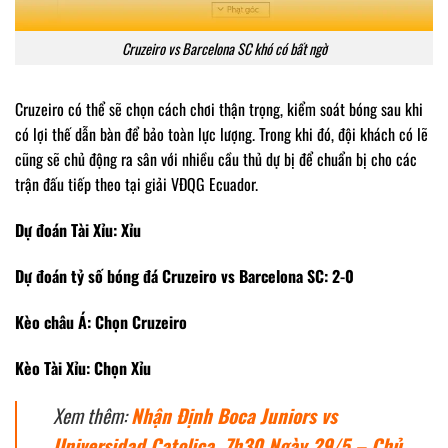
Cruzeiro vs Barcelona SC khó có bất ngờ
Cruzeiro có thể sẽ chọn cách chơi thận trọng, kiểm soát bóng sau khi
có lợi thế dẫn bàn để bảo toàn lực lượng. Trong khi đó, đội khách có lẽ
cũng sẽ chủ động ra sân với nhiều cầu thủ dự bị để chuẩn bị cho các
trận đấu tiếp theo tại giải VĐQG Ecuador.
Dự đoán Tài Xỉu: Xỉu
Dự đoán tỷ số bóng đá Cruzeiro vs Barcelona SC: 2-0
Kèo châu Á: Chọn Cruzeiro
Kèo Tài Xỉu: Chọn Xỉu
Xem thêm:
Nhận Định Boca Juniors vs
Universidad Catolica, 7h30 Ngày 29/5 – Chủ