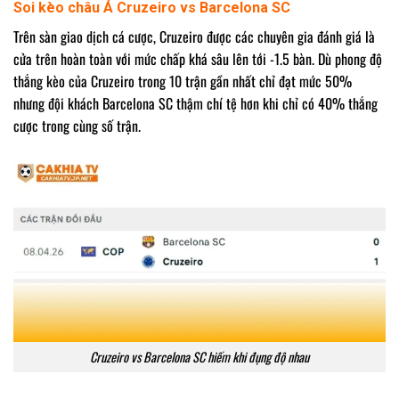
Soi kèo châu Á Cruzeiro vs Barcelona SC
Trên sàn giao dịch cá cược, Cruzeiro được các chuyên gia đánh giá là
cửa trên hoàn toàn với mức chấp khá sâu lên tới -1.5 bàn. Dù phong độ
thắng kèo của Cruzeiro trong 10 trận gần nhất chỉ đạt mức 50%
nhưng đội khách Barcelona SC thậm chí tệ hơn khi chỉ có 40% thắng
cược trong cùng số trận.
Cruzeiro vs Barcelona SC hiếm khi đụng độ nhau