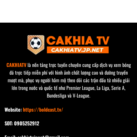
Định
FC,
tâm
Vitoria
06h30
Vs
Ngày
Vasco,
17/07:
05h30
Derby
Ngày
Canada
17/07:
Căng
Chủ
Thẳng
Nhà
Nắm
Lợi
Thế
CAKHIATV
là nền tảng trực tuyến chuyên cung cấp dịch vụ xem bóng
đá trực tiếp miễn phí với hình ảnh chất lượng cao và đường truyền
mượt mà, phục vụ người hâm mộ theo dõi các trận đấu từ nhiều giải
lớn trong nước và quốc tế như Premier League, La Liga, Serie A,
Bundesliga và V-League.
Website:
https://boldcast.tv/
SĐT: 0905252912