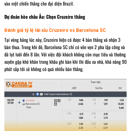
vào một chiến thắng cho đại diện Brazil.
Dự đoán kèo châu Âu: Chọn Cruzeiro thắng
Đánh giá tỷ lệ tài xỉu Cruzeiro vs Barcelona SC
Tại vòng bảng lúc này, Cruzeiro hiện có được 4 bàn thắng và nhận 3
bàn thua. Trong khi đó, Barcelona SC chỉ có vỏn vẹn 2 pha lập công và
đã lọt lưới đến 8 lần. Với việc đội khách không còn mục tiêu và thường
xuyên gặp khó khăn trong khâu ghi bàn khi thi đấu xa nhà, khả năng 90
phút sắp tới sẽ không có quá nhiều bàn thắng.