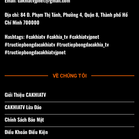
Email:
cakhiatvjpnet@gmail.com
Địa chỉ: 84 Đ. Phạm Thị Tánh, Phường 4, Quận 8, Thành phố Hồ
Chí Minh 700000
Hashtags: #cakhiatv #cakhia_tv #cakhiatvjpnet
#tructiepbongdacakhiatv #tructiepbongdacakhia_tv
#tructiepbongdacakhiatvjpnet
VỀ CHÚNG TÔI
Giới Thiệu CAKHIATV
CAKHIATV Lừa Đảo
Chính Sách Bảo Mật
Điều Khoản Điều Kiện