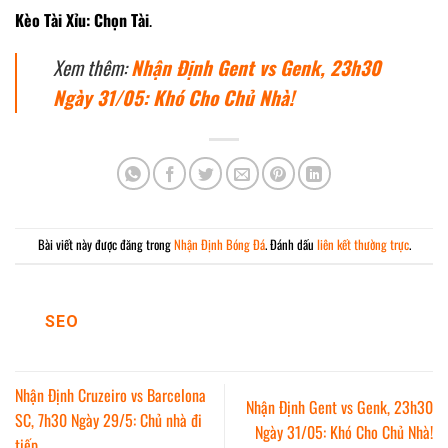
Kèo Tài Xỉu: Chọn Tài
.
Xem thêm:
Nhận Định Gent vs Genk, 23h30
Ngày 31/05: Khó Cho Chủ Nhà!
Bài viết này được đăng trong
Nhận Định Bóng Đá
. Đánh dấu
liên kết thường trực
.
SEO
Nhận Định Cruzeiro vs Barcelona
Nhận Định Gent vs Genk, 23h30
SC, 7h30 Ngày 29/5: Chủ nhà đi
Ngày 31/05: Khó Cho Chủ Nhà!
tiếp