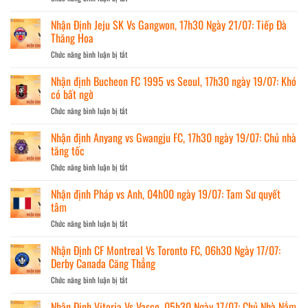
Cho
Nhận
Incheon,
Chủ
Định
Nhận Định Jeju SK Vs Gangwon, 17h30 Ngày 21/07: Tiếp Đà
17h30
Nhà
Jeonbuk
Thăng Hoa
Ngày
Vs
21/07:
Chức năng bình luận bị tắt
ở
Daejeon,
Thế
Nhận
17h30
Trận
Định
Nhận định Bucheon FC 1995 vs Seoul, 17h30 ngày 19/07: Khó
Ngày
Cân
Jeju
có bất ngờ
21/07:
Bằng
SK
Chủ
Chức năng bình luận bị tắt
ở
Vs
Nhà
Nhận
Gangwon,
Trở
định
Nhận định Anyang vs Gwangju FC, 17h30 ngày 19/07: Chủ nhà
17h30
Lại?
Bucheon
tăng tốc
Ngày
FC
21/07:
Chức năng bình luận bị tắt
ở
1995
Tiếp
Nhận
vs
Đà
định
Nhận định Pháp vs Anh, 04h00 ngày 19/07: Tam Sư quyết
Seoul,
Thăng
Anyang
tâm
17h30
Hoa
vs
ngày
Chức năng bình luận bị tắt
ở
Gwangju
19/07:
Nhận
FC,
Khó
định
Nhận Định CF Montreal Vs Toronto FC, 06h30 Ngày 17/07:
17h30
có
Pháp
Derby Canada Căng Thẳng
ngày
bất
vs
19/07:
ngờ
Chức năng bình luận bị tắt
ở
Anh,
Chủ
Nhận
04h00
nhà
Định
Nhận Định Vitoria Vs Vasco, 05h30 Ngày 17/07: Chủ Nhà Nắm
ngày
tăng