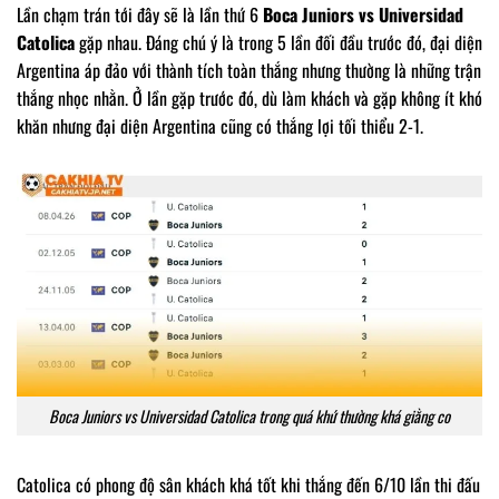
Lần chạm trán tới đây sẽ là lần thứ 6
Boca Juniors vs Universidad
Catolica
gặp nhau. Đáng chú ý là trong 5 lần đối đầu trước đó, đại diện
Argentina áp đảo với thành tích toàn thắng nhưng thường là những trận
thắng nhọc nhằn. Ở lần gặp trước đó, dù làm khách và gặp không ít khó
khăn nhưng đại diện Argentina cũng có thắng lợi tối thiểu 2-1.
Boca Juniors vs Universidad Catolica trong quá khứ thường khá giằng co
Catolica có phong độ sân khách khá tốt khi thắng đến 6/10 lần thi đấu