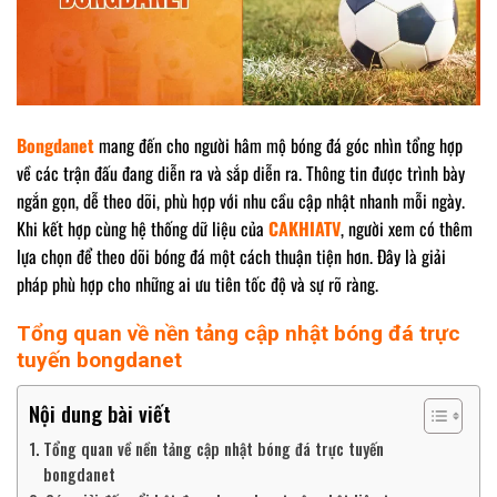
Bongdanet
mang đến cho người hâm mộ bóng đá góc nhìn tổng hợp
về các trận đấu đang diễn ra và sắp diễn ra. Thông tin được trình bày
ngắn gọn, dễ theo dõi, phù hợp với nhu cầu cập nhật nhanh mỗi ngày.
Khi kết hợp cùng hệ thống dữ liệu của
CAKHIATV
, người xem có thêm
lựa chọn để theo dõi bóng đá một cách thuận tiện hơn. Đây là giải
pháp phù hợp cho những ai ưu tiên tốc độ và sự rõ ràng.
Tổng quan về nền tảng cập nhật bóng đá trực
tuyến bongdanet
Nội dung bài viết
Tổng quan về nền tảng cập nhật bóng đá trực tuyến
bongdanet