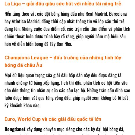
La Liga – giải đấu giàu sức hút với nhiều tài năng trẻ
Nền tảng theo sát các đội bóng hàng đầu như Real Madrid, Barcelona
hay Atletico Madrid, đồng thời cập nhật thông tin về lớp cầu thủ trẻ
đang lên. Những cuộc đua điểm số, các trận cầu tâm điểm và phân tích
chiến thuật luôn được trình bày rõ ràng, giúp người hâm mộ hiểu sâu
hơn về diễn biến bóng đá Tây Ban Nha.
Champions League – đấu trường của những tinh túy
bóng đá châu Âu
Mọi dữ liệu quan trọng của giải đấu hấp dẫn này đều được đăng tải
nhanh chóng: từ bảng xếp hạng, lịch thi đấu, phân tích cơ hội tiến sâu
cho đến thông tin nhân sự của các câu lạc bộ. Những trận cầu đỉnh cao
luôn được bám sát qua từng vòng đấu, giúp người xem không bỏ lỡ bất
kỳ khoảnh khắc nào.
Euro, World Cup và các giải đấu quốc tế lớn
Bongdanet
xây dựng chuyên mục riêng cho các kỳ đại hội bóng đá,