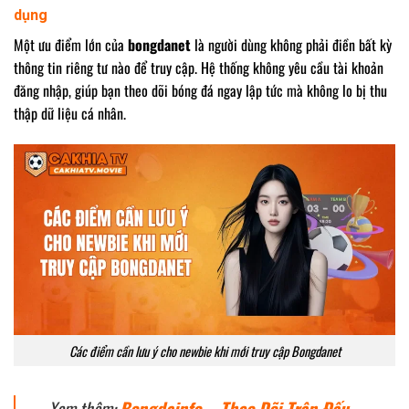
dụng
Một ưu điểm lớn của
bongdanet
là người dùng không phải điền bất kỳ
thông tin riêng tư nào để truy cập. Hệ thống không yêu cầu tài khoản
đăng nhập, giúp bạn theo dõi bóng đá ngay lập tức mà không lo bị thu
thập dữ liệu cá nhân.
Các điểm cần lưu ý cho newbie khi mới truy cập Bongdanet
Xem thêm:
Bongdainfo – Theo Dõi Trận Đấu