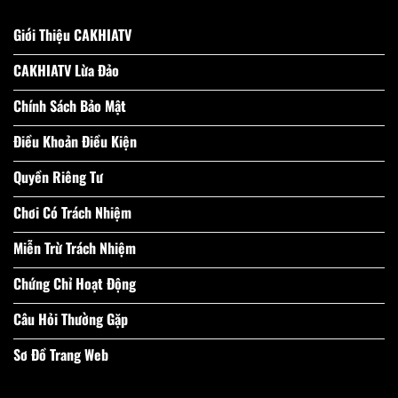
Giới Thiệu CAKHIATV
CAKHIATV Lừa Đảo
Chính Sách Bảo Mật
Điều Khoản Điều Kiện
Quyền Riêng Tư
Chơi Có Trách Nhiệm
Miễn Trừ Trách Nhiệm
Chứng Chỉ Hoạt Động
Câu Hỏi Thường Gặp
Sơ Đồ Trang Web