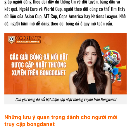
giúp người dùng theo dõi đầy đủ thông tin về đội tuyển, bảng đấu và
kết quả. Ngoài Euro và World Cup, người theo dõi cũng có thể tìm thấy
dữ liệu của Asian Cup, AFF Cup, Copa America hay Nations League. Nhờ
đó, người hâm mộ dễ dàng theo dõi bóng đá ở quy mô toàn cầu.
Các giải bóng đá nổi bật được cập nhật thường xuyên trên Bongdanet
Những lưu ý quan trọng dành cho người mới
truy cập bongdanet