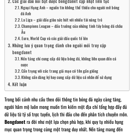
Các giải đấu nổi bật được bongdanet cập nhật liên tục
Ngoại Hạng Anh – nguồn tin không thể thiếu cho người mê bóng
đá Anh
La Liga – giải đấu giàu sức hút với nhiều tài năng trẻ
Champions League – đấu trường của những tinh túy bóng đá châu
Âu
Euro, World Cup và các giải đấu quốc tế lớn
Những lưu ý quan trọng dành cho người mới truy cập
bongdanet
Nền tảng chỉ cung cấp dữ liệu bóng đá, không liên quan đến cá
cược
Cẩn trọng với các trang giả mạo có tên gần giống
Không cần đăng ký hay cung cấp dữ liệu cá nhân để sử dụng
Kết luận
Trong bối cảnh nhu cầu theo dõi thông tin bóng đá ngày càng tăng,
người hâm mộ luôn mong muốn tìm kiếm một địa chỉ tổng hợp đầy đủ
dữ liệu từ tỷ số trực tuyến, lịch thi đấu cho đến phân tích chuyên môn.
Bongdanet
ra đời như một lựa chọn phù hợp, khi quy tụ nhiều hạng
mục quan trọng trong cùng một trang duy nhất. Nền tảng mang đến