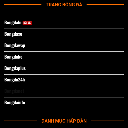
TRANG BÓNG ĐÁ
Bongdalu
Bongdaso
Bongdawap
Bongdako
Bongdaplus
Bongda24h
Bongdanet
Bongdainfo
DANH MỤC HẤP DẪN